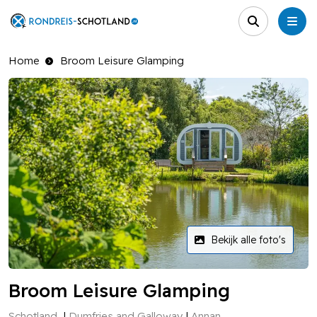
Home
Broom Leisure Glamping
Bekijk alle foto's
Broom Leisure Glamping
Schotland
Dumfries and Galloway
Annan