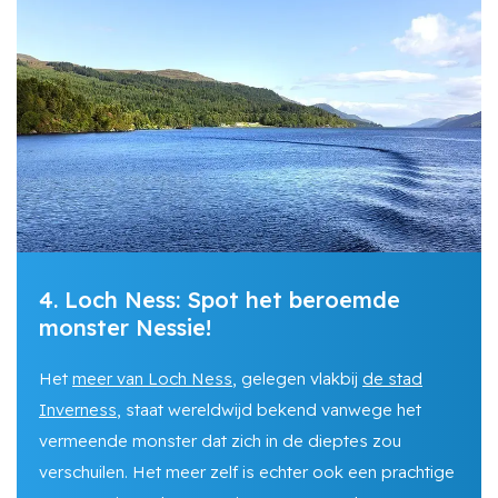
4. Loch Ness: Spot het beroemde
monster Nessie!
Het
meer van Loch Ness
, gelegen vlakbij
de stad
Inverness
, staat wereldwijd bekend vanwege het
vermeende monster dat zich in de dieptes zou
verschuilen. Het meer zelf is echter ook een prachtige