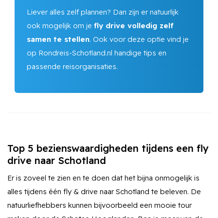
Liever alles zelf plannen? Dan zijn er natuurlijk
ook mogelijk om je
fly drive volledig zelf
samen te stellen
. Ook voor deze optie vind je
op Rondreis-Schotland.nl handige tips en
passende reisorganisaties.
Top 5 bezienswaardigheden tijdens een fly
drive naar Schotland
Er is zoveel te zien en te doen dat het bijna onmogelijk is
alles tijdens één fly & drive naar Schotland te beleven. De
natuurliefhebbers kunnen bijvoorbeeld een mooie tour