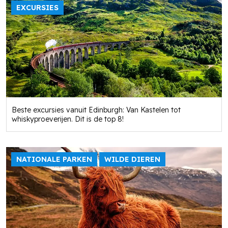
EXCURSIES
Beste excursies vanuit Edinburgh: Van Kastelen tot
whiskyproeverijen. Dit is de top 8!
NATIONALE PARKEN
WILDE DIEREN