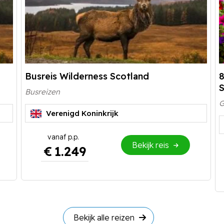
Busreis Wilderness Scotland
8
S
Busreizen
G
Verenigd Koninkrijk
Bekijk reis
€
1.249
Bekijk alle reizen