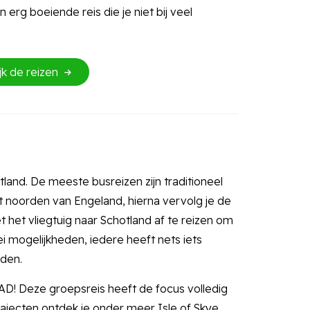
erg boeiende reis die je niet bij veel
jk de reizen
land. De meeste busreizen zijn traditioneel
 noorden van Engeland, hierna vervolg je de
 het vliegtuig naar Schotland af te reizen om
i mogelijkheden, iedere heeft nets iets
den.
OAD! Deze groepsreis heeft de focus volledig
trajecten ontdek je onder meer Isle of Skye,