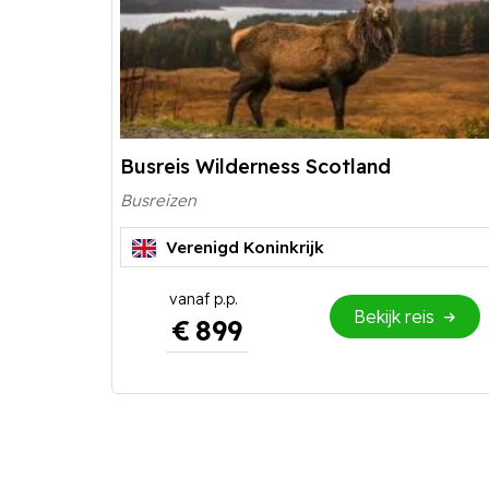
Busreis Wilderness Scotland
Busreizen
Verenigd Koninkrijk
Bekijk reis
€
899