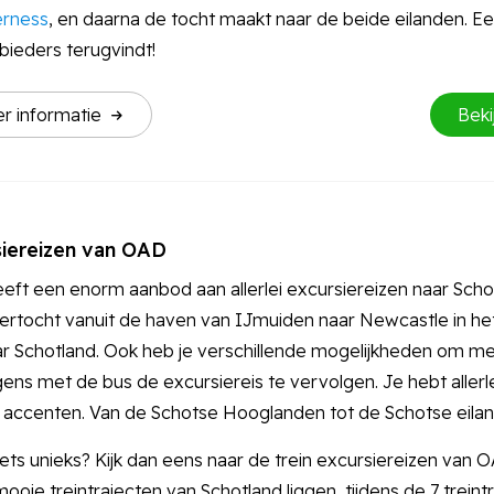
erness
, en daarna de tocht maakt naar de beide eilanden. Een 
bieders terugvindt!
r info
rmatie
Beki
siereizen van OAD
ft een enorm aanbod aan allerlei excursiereizen naar Schot
rtocht vanuit de haven van IJmuiden naar Newcastle in het
ar Schotland. Ook heb je verschillende mogelijkheden om met
ens met de bus de excursiereis te vervolgen. Je hebt allerle
 accenten. Van de Schotse Hooglanden tot de Schotse eilan
iets unieks? Kijk dan eens naar de trein excursiereizen van 
ooie treintrajecten van Schotland liggen, tijdens de 7 trein