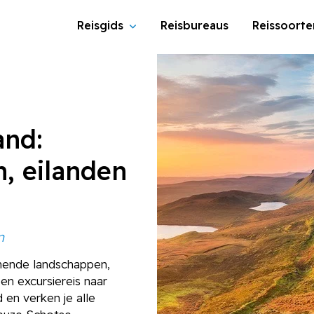
Reisgids
Reisbureaus
Reissoorte
and:
, eilanden
n
mende landschappen,
een excursiereis naar
 en verken je alle