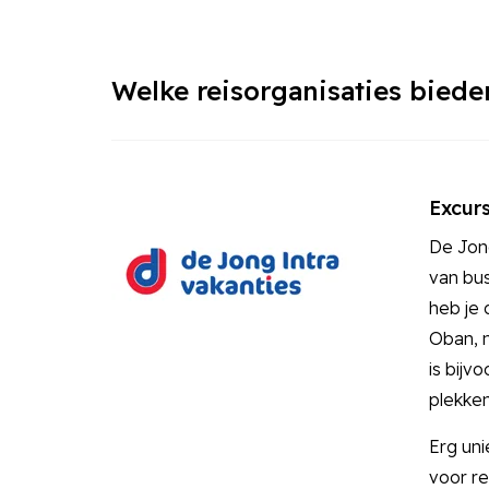
Welke reisorganisaties biede
Excurs
De Jong
van bus
heb je
Oban, m
is bijv
plekken
Erg uni
voor re