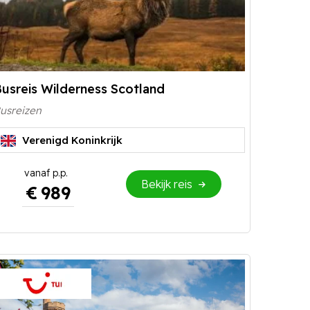
usreis Wilderness Scotland
usreizen
Verenigd Koninkrijk
Bekijk reis
€
989