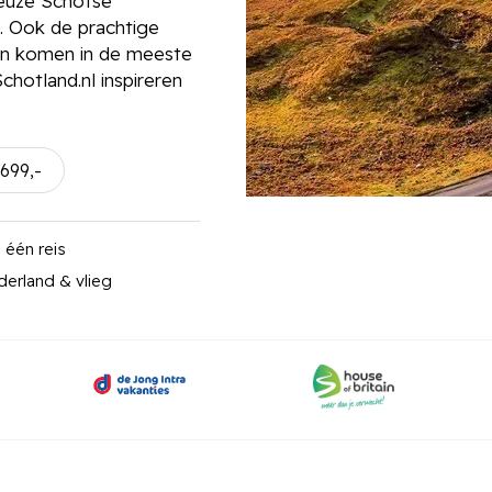
ueuze Schotse
. Ook de prachtige
den komen in de meeste
chotland.nl inspireren
699,-
 één reis
derland & vlieg