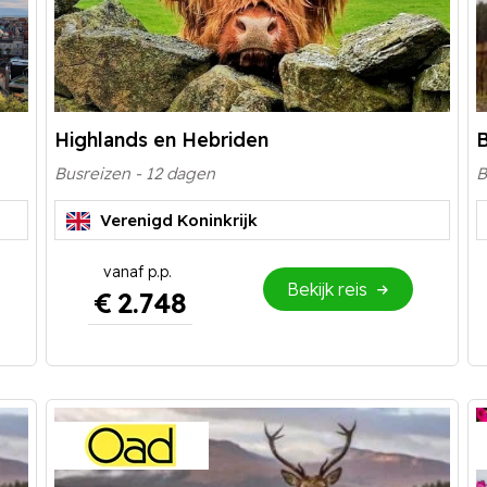
Highlands en Hebriden
B
Busreizen - 12 dagen
B
Verenigd Koninkrijk
Bekijk reis
€
2.748