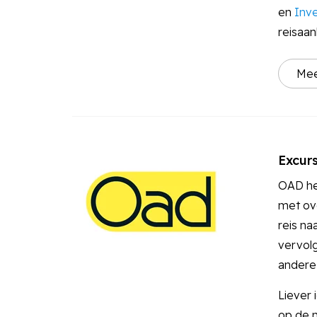
en
Inv
reisaan
Mee
Excur
OAD hee
met ove
reis na
vervolg
andere
Liever 
op de m