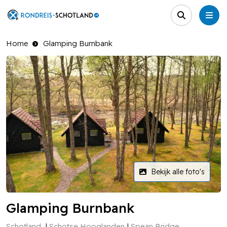
Home
Glamping Burnbank
Bekijk alle foto's
Glamping Burnbank
Schotland
Schotse Hooglanden
Spean Bridge