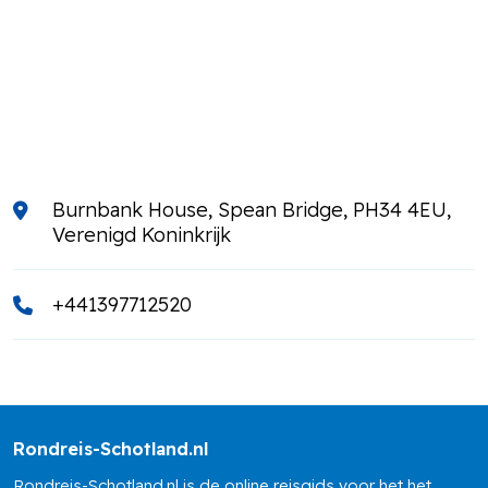
Burnbank House, Spean Bridge, PH34 4EU,
Verenigd Koninkrijk
+441397712520
Rondreis-Schotland.nl
Rondreis-Schotland.nl is de online reisgids voor het het