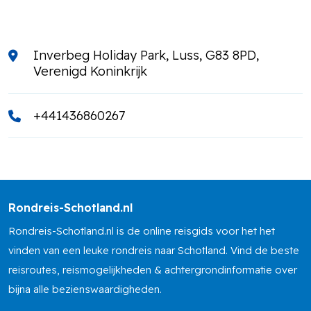
Inverbeg Holiday Park, Luss, G83 8PD,
Verenigd Koninkrijk
+441436860267
Rondreis-Schotland.nl
Rondreis-Schotland.nl is de online reisgids voor het het
vinden van een leuke rondreis naar Schotland. Vind de beste
reisroutes, reismogelijkheden & achtergrondinformatie over
bijna alle bezienswaardigheden.